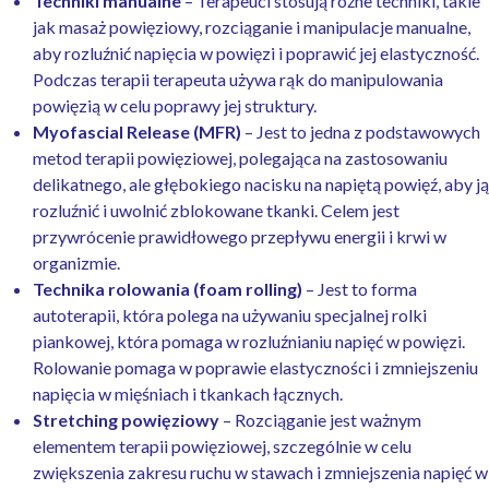
Techniki manualne
– Terapeuci stosują różne techniki, takie
jak masaż powięziowy, rozciąganie i manipulacje manualne,
aby rozluźnić napięcia w powięzi i poprawić jej elastyczność.
Podczas terapii terapeuta używa rąk do manipulowania
powięzią w celu poprawy jej struktury.
Myofascial Release (MFR)
– Jest to jedna z podstawowych
metod terapii powięziowej, polegająca na zastosowaniu
delikatnego, ale głębokiego nacisku na napiętą powięź, aby ją
rozluźnić i uwolnić zblokowane tkanki. Celem jest
przywrócenie prawidłowego przepływu energii i krwi w
organizmie.
Technika rolowania (foam rolling)
– Jest to forma
autoterapii, która polega na używaniu specjalnej rolki
piankowej, która pomaga w rozluźnianiu napięć w powięzi.
Rolowanie pomaga w poprawie elastyczności i zmniejszeniu
napięcia w mięśniach i tkankach łącznych.
Stretching powięziowy
– Rozciąganie jest ważnym
elementem terapii powięziowej, szczególnie w celu
zwiększenia zakresu ruchu w stawach i zmniejszenia napięć w