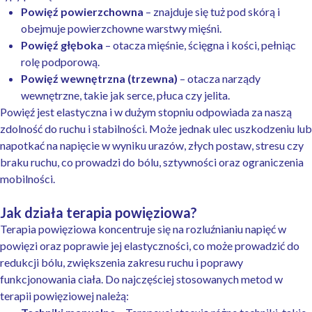
Powięź powierzchowna
– znajduje się tuż pod skórą i
obejmuje powierzchowne warstwy mięśni.
Powięź głęboka
– otacza mięśnie, ścięgna i kości, pełniąc
rolę podporową.
Powięź wewnętrzna (trzewna)
– otacza narządy
wewnętrzne, takie jak serce, płuca czy jelita.
Powięź jest elastyczna i w dużym stopniu odpowiada za naszą
zdolność do ruchu i stabilności. Może jednak ulec uszkodzeniu lub
napotkać na napięcie w wyniku urazów, złych postaw, stresu czy
braku ruchu, co prowadzi do bólu, sztywności oraz ograniczenia
mobilności.
Jak działa terapia powięziowa?
Terapia powięziowa koncentruje się na rozluźnianiu napięć w
powięzi oraz poprawie jej elastyczności, co może prowadzić do
redukcji bólu, zwiększenia zakresu ruchu i poprawy
funkcjonowania ciała. Do najczęściej stosowanych metod w
terapii powięziowej należą: