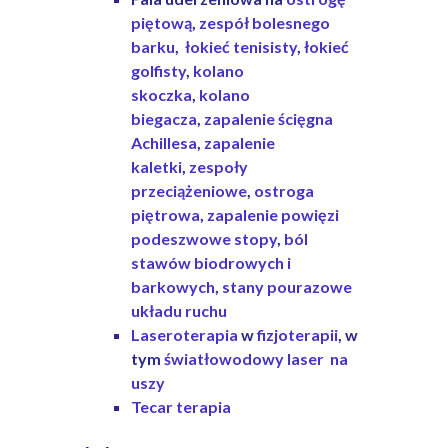
piętową
,
zespół bolesnego
barku
,
łokieć tenisisty
,
łokieć
golfisty
,
kolano
skoczka
,
kolano
biegacza
,
zapalenie ścięgna
Achillesa
,
zapalenie
kaletki
,
zespoły
przeciążeniowe
,
ostroga
piętrowa
,
zapalenie powięzi
podeszwowe stopy
,
ból
stawów biodrowych i
barkowych
,
stany pourazowe
układu ruchu
Laseroterapia
w
fizjoterapii
, w
tym
światłowodowy laser na
uszy
Tecar terapia