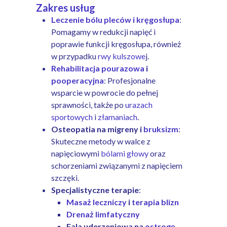
Zakres usług
Leczenie bólu pleców i kręgosłupa
:
Pomagamy w redukcji napięć i
poprawie funkcji kręgosłupa, również
w przypadku
rwy kulszowe
j.
Rehabilitacja pourazowa
i
pooperacyjna
: Profesjonalne
wsparcie w powrocie do pełnej
sprawności, także po
urazach
sportowych
i
złamaniach
.
Osteopatia na migreny i
bruksizm
:
Skuteczne metody w walce z
napięciowymi
bólami głowy
oraz
schorzeniami związanymi z napięciem
szczęki.
Specjalistyczne terapie
:
Masaż leczniczy
i
terapia blizn
Drenaż limfatyczny
Fala uderzeniowa na
ostrogę