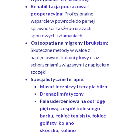
Rehabilitacja pourazowa
i
pooperacyjna
: Profesjonalne
wsparcie w powrocie do pełnej
sprawności, także po
urazach
sportowych
i
złamaniach
.
Osteopatia na migreny i
bruksizm
:
Skuteczne metody w walce z
napięciowymi
bólami głowy
oraz
schorzeniami związanymi z napięciem
szczęki.
Specjalistyczne terapie
:
Masaż leczniczy
i
terapia blizn
Drenaż limfatyczny
Fala uderzeniowa na
ostrogę
piętową
,
zespół bolesnego
barku
,
łokieć tenisisty
,
łokieć
golfisty
,
kolano
skoczka
,
kolano