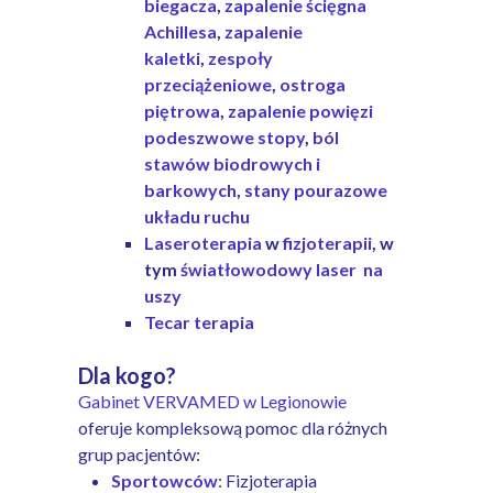
biegacza
,
zapalenie ścięgna
Achillesa
,
zapalenie
kaletki
,
zespoły
przeciążeniowe
,
ostroga
piętrowa
,
zapalenie powięzi
podeszwowe stopy
,
ból
stawów biodrowych i
barkowych
,
stany pourazowe
układu ruchu
Laseroterapia
w
fizjoterapii
, w
tym
światłowodowy laser na
uszy
Tecar terapia
Dla kogo?
Gabinet VERVAMED w Legionowie
oferuje kompleksową pomoc dla różnych
grup pacjentów:
Sportowców
: Fizjoterapia