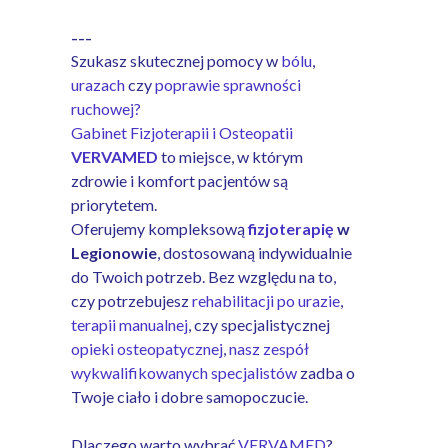
---
Szukasz skutecznej pomocy w
bólu
,
urazach
czy
poprawie sprawności
ruchowej?
Gabinet Fizjoterapii i Osteopatii
VERVAMED
to miejsce, w którym
zdrowie i komfort pacjentów są
priorytetem.
Oferujemy kompleksową
fizjoterapię
w
Legionowie
, dostosowaną indywidualnie
do Twoich potrzeb. Bez względu na to,
czy potrzebujesz
rehabilitacji po urazie
,
terapii manualnej
, czy specjalistycznej
opieki osteopatycznej
,
nasz zespół
wykwalifikowanych specjalistów
zadba o
Twoje ciało i dobre samopoczucie.
Dlaczego warto wybrać
VERVAMED
?