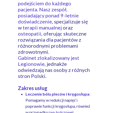
podejściem do każdego
pacjenta
.
Nasz zespół,
posiadający ponad 9-letnie
doświadczenie
, specjalizuje się
w
terapii manualnej
oraz
osteopatii
, oferując skuteczne
rozwiązania dla pacjentów z
różnorodnymi problemami
zdrowotnymi.
Gabinet zlokalizowany jest
Legionowie
, jednakże
odwiedzają nas osoby z różnych
stron Polski.
Zakres usług
Leczenie bólu pleców i kręgosłupa
:
Pomagamy w redukcji napięć i
poprawie funkcji kręgosłupa, również
w przypadku
rwy kulszowe
j.