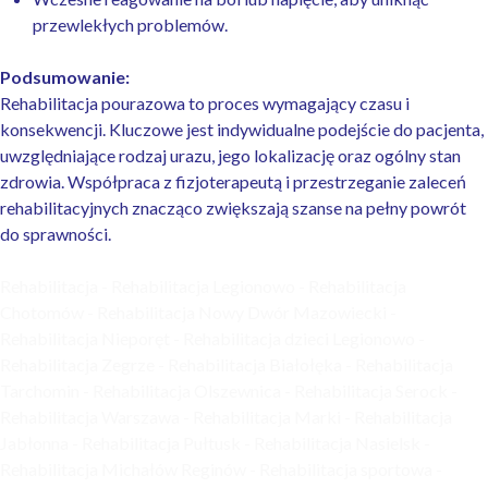
przewlekłych problemów.
Podsumowanie:
Rehabilitacja pourazowa to proces wymagający czasu i
konsekwencji. Kluczowe jest indywidualne podejście do pacjenta,
uwzględniające rodzaj urazu, jego lokalizację oraz ogólny stan
zdrowia. Współpraca z fizjoterapeutą i przestrzeganie zaleceń
rehabilitacyjnych znacząco zwiększają szanse na pełny powrót
do sprawności.
Rehabilitacja - Rehabilitacja Legionowo - Rehabilitacja
Chotomów - Rehabilitacja Nowy Dwór Mazowiecki -
Rehabilitacja Nieporęt - Rehabilitacja dzieci Legionowo -
Rehabilitacja Zegrze - Rehabilitacja Białołęka - Rehabilitacja
Tarchomin - Rehabilitacja Olszewnica - Rehabilitacja Serock -
Rehabilitacja Warszawa - Rehabilitacja Marki - Rehabilitacja
Jabłonna - Rehabilitacja Pułtusk - Rehabilitacja Nasielsk -
Rehabilitacja Michałów Reginów - Rehabilitacja sportowa -