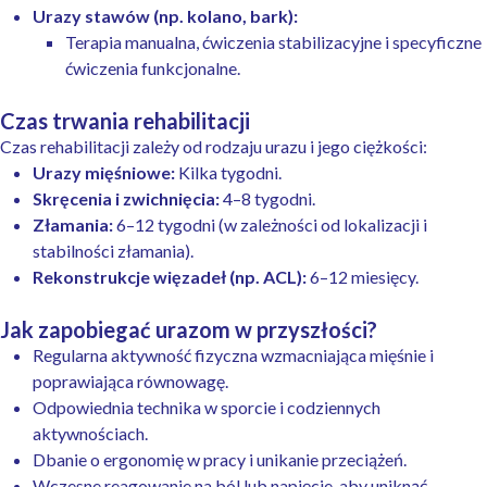
Urazy stawów (np. kolano, bark):
Terapia manualna, ćwiczenia stabilizacyjne i specyficzne
ćwiczenia funkcjonalne.
Czas trwania rehabilitacji
Czas rehabilitacji zależy od rodzaju urazu i jego ciężkości:
Urazy mięśniowe:
Kilka tygodni.
Skręcenia i zwichnięcia:
4–8 tygodni.
Złamania:
6–12 tygodni (w zależności od lokalizacji i
stabilności złamania).
Rekonstrukcje więzadeł (np. ACL):
6–12 miesięcy.
Jak zapobiegać urazom w przyszłości?
Regularna aktywność fizyczna wzmacniająca mięśnie i
poprawiająca równowagę.
Odpowiednia technika w sporcie i codziennych
aktywnościach.
Dbanie o ergonomię w pracy i unikanie przeciążeń.
Wczesne reagowanie na ból lub napięcie, aby uniknąć