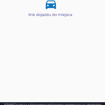
link dojazdu do miejsca
VERVAMED to miejsce, w którym nowoczesna fizjoterapia w Legionowie łączy się z indywidualnym