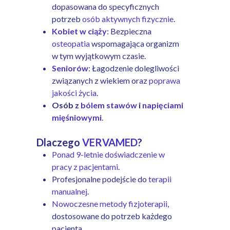
dopasowana do specyficznych
potrzeb
osób aktywnych fizycznie
.
Kobiet w ciąży
: Bezpieczna
osteopatia
wspomagająca organizm
w tym wyjątkowym czasie.
Seniorów
: Łagodzenie dolegliwości
związanych z wiekiem oraz
poprawa
jakości życia
.
Osób z
bólem stawów
i
napięciami
mięśniowymi
.
Dlaczego
VERVAMED
?
Ponad 9-letnie doświadczenie w
pracy z pacjentami
.
Profesjonalne podejście do
terapii
manualnej
.
Nowoczesne metody fizjoterapii
,
dostosowane do potrzeb każdego
pacjenta.