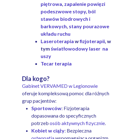
piętrowa
,
zapalenie powięzi
podeszwowe stopy
,
ból
stawów biodrowych i
barkowych
,
stany pourazowe
układu ruchu
Laseroterapia
w
fizjoterapii
, w
tym
światłowodowy laser na
uszy
Tecar terapia
Dla kogo?
Gabinet VERVAMED w Legionowie
oferuje kompleksową pomoc dla różnych
grup pacjentów:
Sportowców
: Fizjoterapia
dopasowana do specyficznych
potrzeb
osób aktywnych fizycznie
.
Kobiet w ciąży
: Bezpieczna
osteopatia
wspomagająca organizm