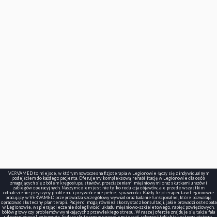
VERVAMED to miejsce, w którym nowoczesna fizjoterapia w Legionowie łączy się z indywidualnym
podejściem do każdego pacjenta. Oferujemy kompleksową rehabilitację w Legionowie dla osób
zmagających się z bólem kręgosłupa, stawów, przeciążeniami mięśniowymi oraz skutkami urazów i
zabiegów operacyjnych. Naszym celem jest nie tylko redukcja objawów, ale przede wszystkim
odnalezienie przyczyny problemu i przywrócenie pełnej sprawności. Każdy fizjoterapeuta w Legionowie
pracujący w VERVAMED przeprowadza szczegółowy wywiad oraz badanie funkcjonalne, które pozwalają
opracować skuteczny plan terapii. Pacjenci mogą również skorzystać z konsultacji, jakie prowadzi osteopata
w Legionowie, wspierając leczenie dolegliwości układu mięśniowo-szkieletowego, napięć powięziowych,
bólów głowy czy problemów wynikających z przewlekłego stresu. W naszej ofercie znajduje się także fala
uderzeniowa w Legionowie, będąca skutecznym wsparciem terapii schorzeń takich jak ostroga piętowa,