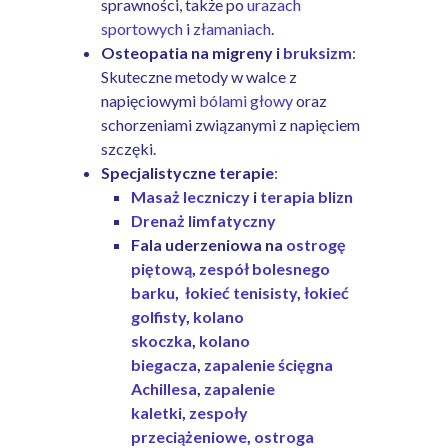
sprawności, także po
urazach
sportowych
i
złamaniach
.
Osteopatia na migreny i
bruksizm
:
Skuteczne metody w walce z
napięciowymi
bólami głowy
oraz
schorzeniami związanymi z napięciem
szczęki.
Specjalistyczne terapie
:
Masaż leczniczy
i
terapia blizn
Drenaż limfatyczny
Fala uderzeniowa na
ostrogę
piętową
,
zespół bolesnego
barku
,
łokieć tenisisty
,
łokieć
golfisty
,
kolano
skoczka
,
kolano
biegacza
,
zapalenie ścięgna
Achillesa
,
zapalenie
kaletki
,
zespoły
przeciążeniowe
,
ostroga