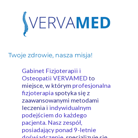
Twoje zdrowie, nasza misja!
- fizjoterapia
legionowo, rehabilitacja legionowo
Gabinet Fizjoterapii i
Osteopatii VERVAMED
to
miejsce, w którym
profesjonalna
fizjoterapia
spotyka się z
zaawansowanymi metodami
leczenia i
indywidualnym
podejściem do każdego
pacjenta
.
Nasz zespół,
posiadający ponad 9-letnie
doświadczenie
, specjalizuje się