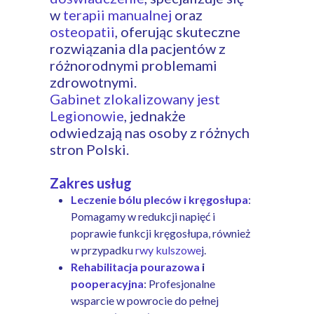
w
terapii manualnej
oraz
osteopatii
, oferując skuteczne
rozwiązania dla pacjentów z
różnorodnymi problemami
zdrowotnymi.
Gabinet zlokalizowany jest
Legionowie
, jednakże
odwiedzają nas osoby z różnych
stron Polski.
Zakres usług
Leczenie bólu pleców i kręgosłupa
:
Pomagamy w redukcji napięć i
poprawie funkcji kręgosłupa, również
w przypadku
rwy kulszowe
j.
Rehabilitacja pourazowa
i
pooperacyjna
: Profesjonalne
wsparcie w powrocie do pełnej