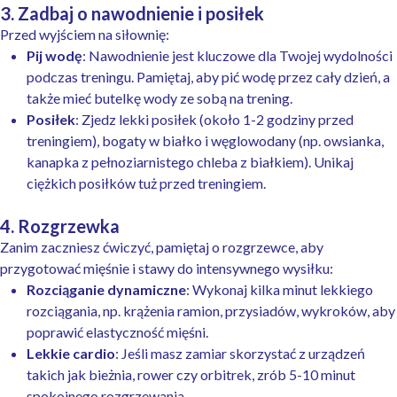
3. Zadbaj o nawodnienie i posiłek
Przed wyjściem na siłownię:
Pij wodę
: Nawodnienie jest kluczowe dla Twojej wydolności
podczas treningu. Pamiętaj, aby pić wodę przez cały dzień, a
także mieć butelkę wody ze sobą na trening.
Posiłek
: Zjedz lekki posiłek (około 1-2 godziny przed
treningiem), bogaty w białko i węglowodany (np. owsianka,
kanapka z pełnoziarnistego chleba z białkiem). Unikaj
ciężkich posiłków tuż przed treningiem.
4. Rozgrzewka
Zanim zaczniesz ćwiczyć, pamiętaj o rozgrzewce, aby
przygotować mięśnie i stawy do intensywnego wysiłku:
Rozciąganie dynamiczne
: Wykonaj kilka minut lekkiego
rozciągania, np. krążenia ramion, przysiadów, wykroków, aby
poprawić elastyczność mięśni.
Lekkie cardio
: Jeśli masz zamiar skorzystać z urządzeń
takich jak bieżnia, rower czy orbitrek, zrób 5-10 minut
spokojnego rozgrzewania.