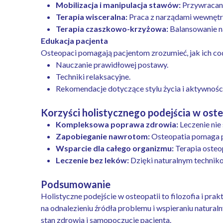
Mobilizacja i manipulacja stawów:
Przywracani
Terapia wisceralna:
Praca z narządami wewnętrz
Terapia czaszkowo-krzyżowa:
Balansowanie n
Edukacja pacjenta
Osteopaci pomagają pacjentom zrozumieć, jak ich cod
Nauczanie prawidłowej postawy.
Techniki relaksacyjne.
Rekomendacje dotyczące stylu życia i aktywności
Korzyści holistycznego podejścia w oste
Kompleksowa poprawa zdrowia:
Leczenie nie
Zapobieganie nawrotom:
Osteopatia pomaga pa
Wsparcie dla całego organizmu:
Terapia osteo
Leczenie bez leków:
Dzięki naturalnym techniko
Podsumowanie
Holistyczne podejście w osteopatii to filozofia i prak
na odnalezieniu źródła problemu i wspieraniu natural
stan zdrowia i samopoczucie pacjenta.