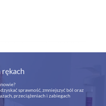
 rękach
ionowie?
skać sprawność, zmniejszyć ból oraz
azach, przeciążeniach i zabiegach