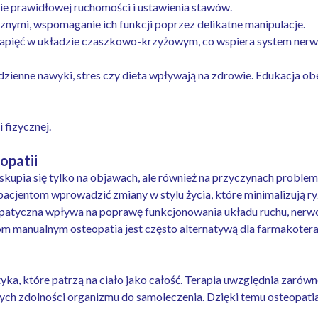
e prawidłowej ruchomości i ustawienia stawów.
nymi, wspomaganie ich funkcji poprzez delikatne manipulacje.
apięć w układzie czaszkowo-krzyżowym, co wspiera system nerw
zienne nawyki, stres czy dieta wpływają na zdrowie. Edukacja ob
 fizycznej.
opatii
 skupia się tylko na objawach, ale również na przyczynach proble
cjentom wprowadzić zmiany w stylu życia, które minimalizują r
patyczna wpływa na poprawę funkcjonowania układu ruchu, nerwo
m manualnym osteopatia jest często alternatywą dla farmakoterap
tyka, które patrzą na ciało jako całość. Terapia uwzględnia zarówn
nych zdolności organizmu do samoleczenia. Dzięki temu osteopatia