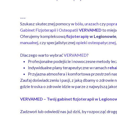
---
Szukasz skutecznej pomocy w
bólu
,
urazach
czy
popra
Gabinet Fizjoterapii i Osteopatii
VERVAMED
to miejs
Oferujemy kompleksową
fizjoterapię
w Legionowie
manualnej
, czy specjalistycznej
opieki osteopatycznej
Dlaczego warto wybrać
VERVAMED
?
Profesjonalne podejście i nowoczesne metody lec
Indywidualne plany terapeutyczne w ramach
reha
Przyjazna atmosfera i komfortowa przestrzeń n
Zaufaj doświadczeniu i pasji, z jaką dbamy o zdrowie n
gdzie troska o zdrowie idzie w parze z najwyższą jakoś
VERVAMED – Twój gabinet fizjoterapii w Legiono
Zadzwoń lub odwiedź nas już dziś, by rozpocząć drog