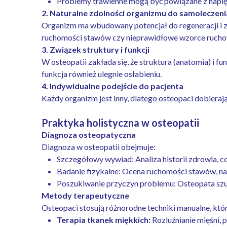
Problemy trawienne mogą być powiązane z napię
2. Naturalne zdolności organizmu do samoleczeni
Organizm ma wbudowany potencjał do regeneracji i zdr
ruchomości stawów czy nieprawidłowe wzorce rucho
3. Związek struktury i funkcji
W osteopatii zakłada się, że struktura (anatomia) i fu
funkcja również ulegnie osłabieniu.
4. Indywidualne podejście do pacjenta
Każdy organizm jest inny, dlatego osteopaci dobierają
Praktyka holistyczna w osteopatii
Diagnoza osteopatyczna
Diagnoza w osteopatii obejmuje:
Szczegółowy wywiad: Analiza historii zdrowia, 
Badanie fizykalne: Ocena ruchomości stawów, na
Poszukiwanie przyczyn problemu: Osteopata szuk
Metody terapeutyczne
Osteopaci stosują różnorodne techniki manualne, któr
Terapia tkanek miękkich:
Rozluźnianie mięśni, p