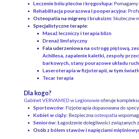
Leczenie bólu pleców i kręgosłupa
: Pomagamy w
Rehabilitacja pourazowa
i
pooperacyjna
: Prof
Osteopatia na migreny i
bruksizm
: Skuteczne 
Specjalistyczne terapie
:
Masaż leczniczy
i
terapia blizn
Drenaż limfatyczny
Fala uderzeniowa na
ostrogę piętową
,
zes
Achillesa
,
zapalenie kaletki
,
zespoły przec
barkowych
,
stany pourazowe układu ruc
Laseroterapia
w
fizjoterapii
, w tym
świat
Tecar terapia
Dla kogo?
Gabinet VERVAMED w Legionowie
oferuje kompleks
Sportowców
: Fizjoterapia dopasowana do spec
Kobiet w ciąży
: Bezpieczna
osteopatia
wspomaga
Seniorów
: Łagodzenie dolegliwości związanych 
Osób z
bólem stawów
i
napięciami mięśniowy