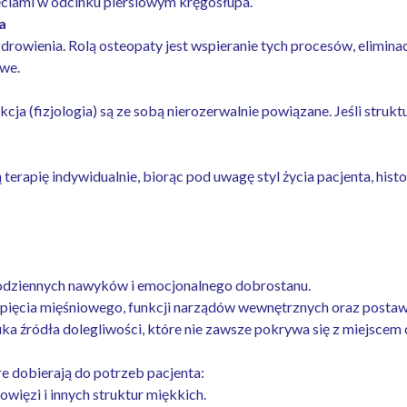
ciami w odcinku piersiowym kręgosłupa.
a
owienia. Rolą osteopaty jest wspieranie tych procesów, eliminacj
we.
nkcja (fizjologia) są ze sobą nierozerwalnie powiązane. Jeśli struk
 terapię indywidualnie, biorąc pod uwagę styl życia pacjenta, his
codziennych nawyków i emocjonalnego dobrostanu.
pięcia mięśniowego, funkcji narządów wewnętrznych oraz postaw
a źródła dolegliwości, które nie zawsze pokrywa się z miejscem
e dobierają do potrzeb pacjenta:
owięzi i innych struktur miękkich.