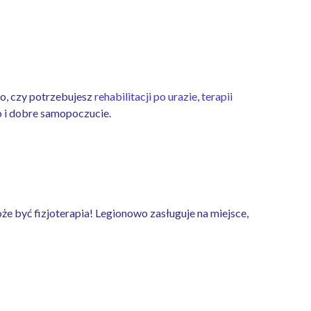
o, czy potrzebujesz
rehabilitacji po urazie
,
terapii
o i dobre samopoczucie.
oże być fizjoterapia! Legionowo zasługuje na miejsce,