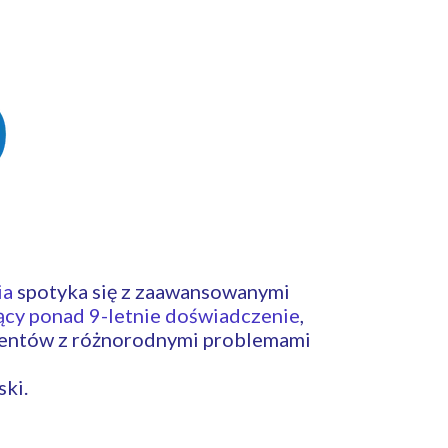
wo, rehabilitacja
ia
spotyka się z zaawansowanymi
jący ponad 9-letnie doświadczenie
,
acjentów z różnorodnymi problemami
ski.