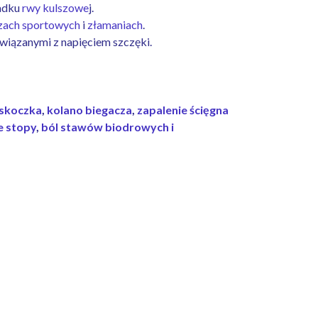
padku
rwy kulszowe
j.
zach sportowych
i
złamaniach
.
wiązanymi z napięciem szczęki.
 skoczka
,
kolano biegacza
,
zapalenie ścięgna
e stopy
,
ból stawów biodrowych i