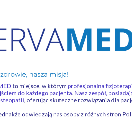
zdrowie, nasza misja!
- fizjoterapia legiono
nowo
AMED
to miejsce, w którym
profesjonalna fizjoterap
ściem do każdego pacjenta
.
Nasz zespół, posiada
steopatii
, oferując skuteczne rozwiązania dla p
jednakże odwiedzają nas osoby z różnych stron Pol