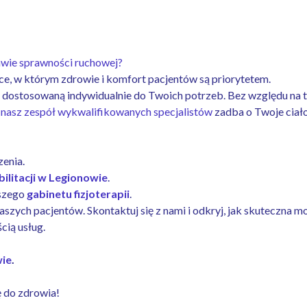
wie sprawności ruchowej?
ce, w którym zdrowie i komfort pacjentów są priorytetem.
, dostosowaną indywidualnie do Twoich potrzeb. Bez względu na t
,
nasz zespół wykwalifikowanych specjalistów
zadba o Twoje ciał
zenia.
bilitacji w Legionowie
.
aszego
gabinetu fizjoterapii
.
aszych pacjentów. Skontaktuj się z nami i odkryj, jak skuteczna m
cią usług.
wie
.
ę do zdrowia!