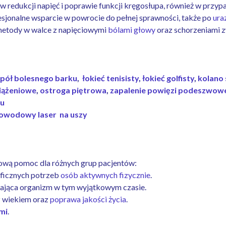
 redukcji napięć i poprawie funkcji kręgosłupa, również w przy
esjonalne wsparcie w powrocie do pełnej sprawności, także po
ura
metody w walce z napięciowymi
bólami głowy
oraz schorzeniami z
pół bolesnego barku
,
łokieć tenisisty
,
łokieć golfisty
,
kolano
iążeniowe
,
ostroga piętrowa
,
zapalenie powięzi podeszwow
hu
łowodowy laser na uszy
ową pomoc dla różnych grup pacjentów:
yficznych potrzeb
osób aktywnych fizycznie
.
jąca organizm w tym wyjątkowym czasie.
z wiekiem oraz
poprawa jakości życia
.
mi
.