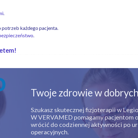
mi
.
o potrzeb każdego pacjenta.
 bezpieczeństwo
.
netem!
Twoje zdrowie w dobrych
Szukasz skutecznej fizjoterapii w Leg
W VERVAMED pomagamy pacjentom odzy
wrócić do codziennej aktywności po ur
operacyjnych.