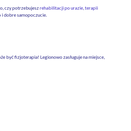
o, czy potrzebujesz
rehabilitacji po urazie
,
terapii
o i dobre samopoczucie.
oże być fizjoterapia! Legionowo zasługuje na miejsce,