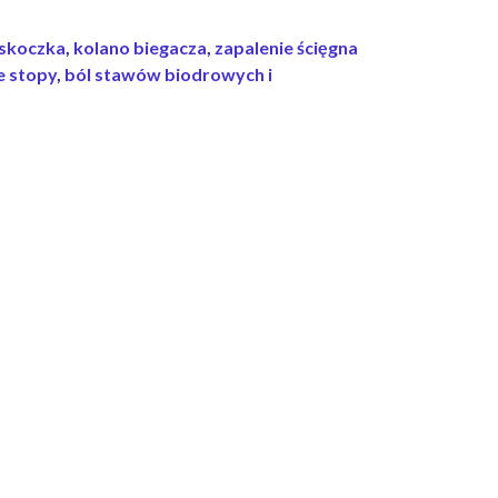
 skoczka
,
kolano biegacza
,
zapalenie ścięgna
e stopy
,
ból stawów biodrowych i