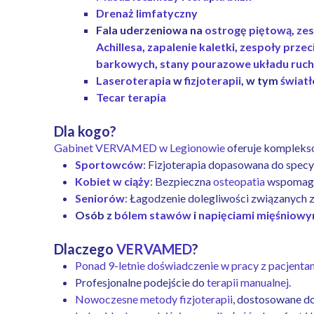
Drenaż limfatyczny
Fala uderzeniowa na
ostrogę piętową
,
zes
Achillesa
,
zapalenie kaletki
,
zespoły przec
barkowych
,
stany pourazowe układu ruc
Laseroterapia
w
fizjoterapii
, w tym
świat
Tecar terapia
Dla kogo?
Gabinet VERVAMED w Legionowie
oferuje kompleks
Sportowców
: Fizjoterapia dopasowana do spec
Kobiet w ciąży
: Bezpieczna
osteopatia
wspomaga
Seniorów
: Łagodzenie dolegliwości związanych 
Osób z
bólem stawów
i
napięciami mięśniowy
Dlaczego
VERVAMED
?
Ponad 9-letnie doświadczenie w pracy z pacjenta
Profesjonalne podejście do
terapii manualnej
.
Nowoczesne metody fizjoterapii
, dostosowane d