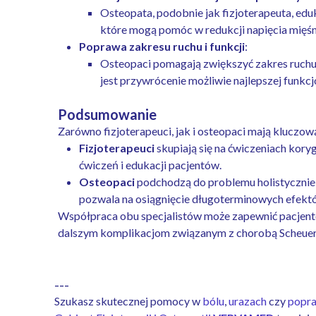
Osteopata, podobnie jak fizjoterapeuta, ed
które mogą pomóc w redukcji napięcia mięśni
Poprawa zakresu ruchu i funkcji
:
Osteopaci pomagają zwiększyć zakres ruchu
jest przywrócenie możliwie najlepszej funkcj
Podsumowanie
Zarówno fizjoterapeuci, jak i osteopaci mają kluczową 
Fizjoterapeuci
skupiają się na ćwiczeniach kory
ćwiczeń i edukacji pacjentów.
Osteopaci
podchodzą do problemu holistycznie, s
pozwala na osiągnięcie długoterminowych efekt
Współpraca obu specjalistów może zapewnić pacjento
dalszym komplikacjom związanym z chorobą Scheue
---
Szukasz skutecznej pomocy w
bólu
,
urazach
czy
popra