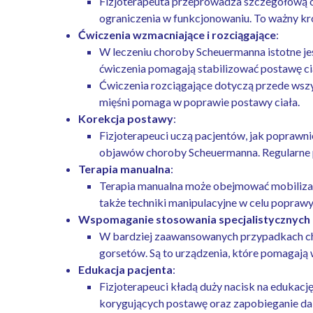
Fizjoterapeuta przeprowadza szczegółową oce
ograniczenia w funkcjonowaniu. To ważny kr
Ćwiczenia wzmacniające i rozciągające
:
W leczeniu choroby Scheuermanna istotne jes
ćwiczenia pomagają stabilizować postawę cia
Ćwiczenia rozciągające dotyczą przede wszy
mięśni pomaga w poprawie postawy ciała.
Korekcja postawy
:
Fizjoterapeuci uczą pacjentów, jak poprawni
objawów choroby Scheuermanna. Regularne 
Terapia manualna
:
Terapia manualna może obejmować mobilizacj
także techniki manipulacyjne w celu poprawy
Wspomaganie stosowania specjalistycznych 
W bardziej zaawansowanych przypadkach chor
gorsetów. Są to urządzenia, które pomagają
Edukacja pacjenta
:
Fizjoterapeuci kładą duży nacisk na edukacj
korygujących postawę oraz zapobieganie da