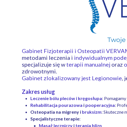
Twoje 
legio
Gabinet Fizjoterapii i Osteopatii VERV
metodami leczenia i
indywidualnym podej
specjalizuje się w
terapii manualnej
oraz
o
zdrowotnymi.
Gabinet zlokalizowany jest Legionowie
, 
Zakres usług
Leczenie bólu pleców i kręgosłupa
: Pomagamy w
Rehabilitacja pourazowa
i
pooperacyjna
: Prof
Osteopatia na migreny i
bruksizm
: Skuteczne 
Specjalistyczne terapie
:
Masaż leczniczy
i
terapia blizn