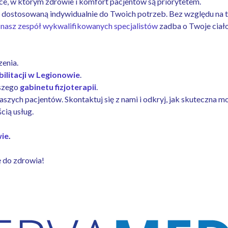
ce, w którym zdrowie i komfort pacjentów są priorytetem.
, dostosowaną indywidualnie do Twoich potrzeb. Bez względu na t
,
nasz zespół wykwalifikowanych specjalistów
zadba o Twoje ciał
zenia.
bilitacji w Legionowie
.
aszego
gabinetu fizjoterapii
.
aszych pacjentów. Skontaktuj się z nami i odkryj, jak skuteczna m
cią usług.
wie
.
ę do zdrowia!