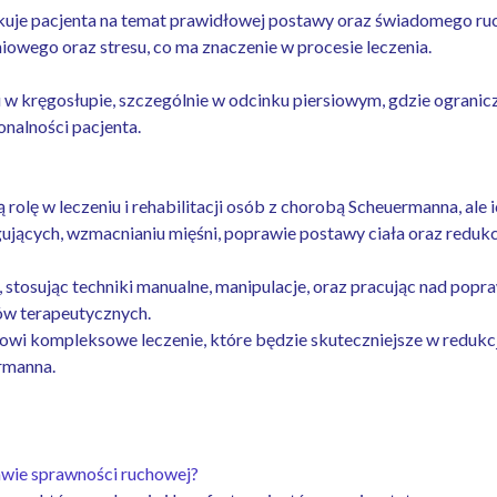
ukuje pacjenta na temat prawidłowej postawy oraz świadomego ruc
owego oraz stresu, co ma znaczenie w procesie leczenia.
 w kręgosłupie, szczególnie w odcinku piersiowym, gdzie ograni
onalności pacjenta.
rolę w leczeniu i rehabilitacji osób z chorobą Scheuermanna, ale ic
gujących, wzmacnianiu mięśni, poprawie postawy ciała oraz redukc
tosując techniki manualne, manipulacje, oraz pracując nad poprawą
ów terapeutycznych.
wi kompleksowe leczenie, które będzie skuteczniejsze w redukcji
rmanna.
wie sprawności ruchowej?