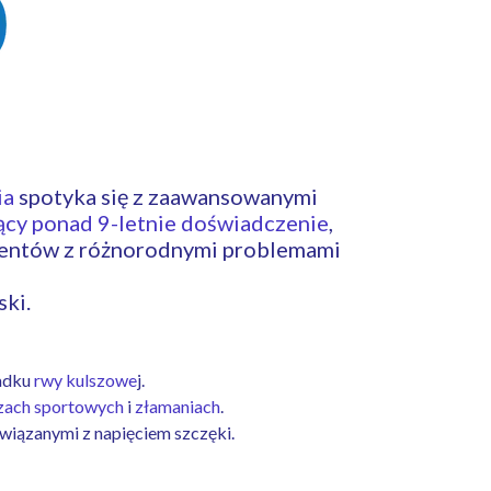
wo, rehabilitacja
ia
spotyka się z zaawansowanymi
jący ponad 9-letnie doświadczenie
,
acjentów z różnorodnymi problemami
ski.
padku
rwy kulszowe
j.
zach sportowych
i
złamaniach
.
wiązanymi z napięciem szczęki.