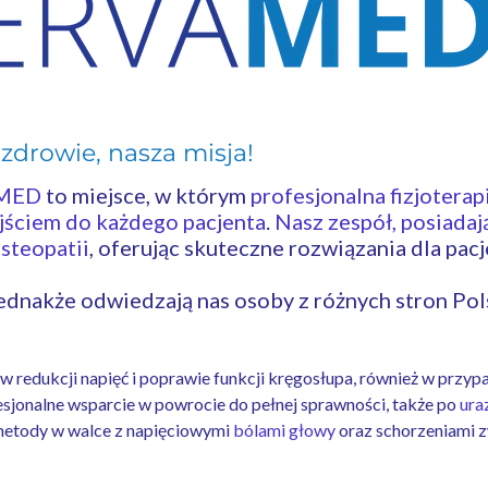
zdrowie, nasza misja!
- fizjoterapia legiono
nowo
AMED
to miejsce, w którym
profesjonalna fizjoterap
ściem do każdego pacjenta
.
Nasz zespół, posiada
steopatii
, oferując skuteczne rozwiązania dla p
jednakże odwiedzają nas osoby z różnych stron Pol
 redukcji napięć i poprawie funkcji kręgosłupa, również w przy
esjonalne wsparcie w powrocie do pełnej sprawności, także po
ura
metody w walce z napięciowymi
bólami głowy
oraz schorzeniami z