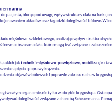
heuermanna
 do pacjenta, biorąc pod uwagę wpływ struktury ciała na funkcj
nkcjonowaniem układów oraz łagodzić dolegliwości bólowe. W le
adu mięśniowo-szkieletowego, analizując wpływ strukturalnych 
ież innymi obszarami ciała, które mogą być związane z zaburzeni
, takich jak
techniki mięśniowo-powięziowe
,
mobilizacje st
szenia napięcia i poprawy krążenia.
dzeniu objawów bólowych i poprawie zakresu ruchu w kręgosłupi
gi w całym organizmie, nie tylko w obrębie kręgosłupa. Osteopat
wywoływać dolegliwości związane z chorobą Scheuermanna. Pomag