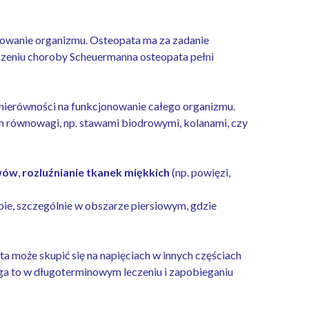
onowanie organizmu. Osteopata ma za zadanie
czeniu choroby Scheuermanna osteopata pełni
nierówności na funkcjonowanie całego organizmu.
em równowagi, np. stawami biodrowymi, kolanami, czy
awów
,
rozluźnianie tkanek miękkich
(np. powięzi,
e, szczególnie w obszarze piersiowym, gdzie
a może skupić się na napięciach w innych częściach
a to w długoterminowym leczeniu i zapobieganiu