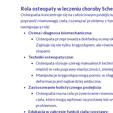
Rola osteopaty w leczeniu choroby Sc
Osteopatia koncentruje się na całościowym podejściu
poprawić równowagę ciała, rozwiązać problemy z fu
następującą rolę:
Ocena i diagnoza biomechaniczna
:
Osteopata przeprowadza dokładną ocenę ukł
Zajmuje się nie tylko kręgosłupem, ale równ
stopami.
Techniki osteopatyczne
:
Osteopata stosuje szereg manualnych technik
mięśni) w celu poprawy elastyczności, zmniej
Manipulacje kręgosłupa mogą pomóc w złago
deformacja jest najbardziej widoczna.
Zastosowanie holistycznego podejścia
:
Osteopatia ma na celu przywrócenie równowa
ciała, które mogą wpływać na postawę lub 
problemom.
Edukacja w zakresie funkcji ciała i postawy
: