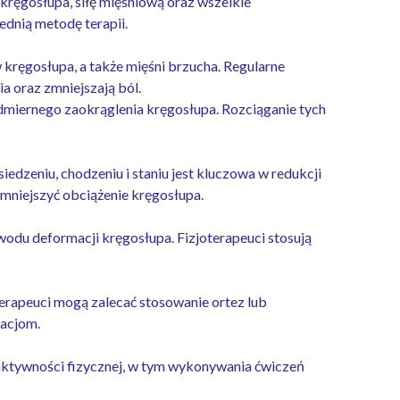
kręgosłupa, siłę mięśniową oraz wszelkie
dnią metodę terapii.
kręgosłupa, a także mięśni brzucha. Regularne
a oraz zmniejszają ból.
dmiernego zaokrąglenia kręgosłupa. Rozciąganie tych
edzeniu, chodzeniu i staniu jest kluczowa w redukcji
niejszyć obciążenie kręgosłupa.
odu deformacji kręgosłupa. Fizjoterapeuci stosują
erapeuci mogą zalecać stosowanie ortez lub
macjom.
j aktywności fizycznej, w tym wykonywania ćwiczeń