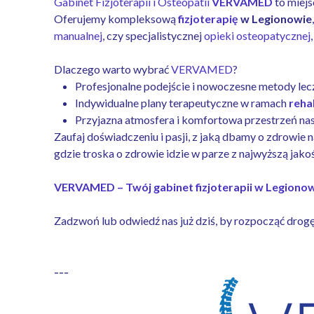
Gabinet Fizjoterapii i Osteopatii
VERVAMED
to miejs
Oferujemy kompleksową
fizjoterapię
w Legionowie
manualnej
, czy specjalistycznej
opieki osteopatycznej
Dlaczego warto wybrać
VERVAMED
?
Profesjonalne podejście i nowoczesne metody lec
Indywidualne plany terapeutyczne w ramach
reha
Przyjazna atmosfera i komfortowa przestrzeń n
Zaufaj doświadczeniu i pasji, z jaką dbamy o zdrowie n
gdzie troska o zdrowie idzie w parze z najwyższą jakoś
VERVAMED – Twój gabinet fizjoterapii w Legiono
Zadzwoń lub odwiedź nas już dziś, by rozpocząć drog
---