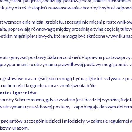
nę stanu pacjenta, analizując postawę ciała, zakres ruchomości 
ok, aby określić stopień zaawansowania choroby i wybrać odpowie
t wzmocnienie mięśni grzbietu, szczególnie mięśni prostowników 
ła, poprawiają równowagę między przednią a tylną częścią tułowi
stkim mięśni piersiowych, które mogą być skrócone w wyniku na
e utrzymywać postawę ciała na co dzień. Poprawna postawa przy si
przypomnienia o utrzymaniu prawidłowej postawy mogą pomóc zm
ę stawów oraz mięśni, które mogą być napięte lub sztywne z pow
 ruchomości kręgosłupa oraz zmniejszenia bólu.
ortez i gorsetów
:
oby Scheuermanna, gdy krzywizna jest bardziej wyraźna, fizjot
 w utrzymaniu prawidłowej postawy i zapobiegają dalszym defor
ę pacjentów, szczególnie dzieci i młodzieży, w zakresie regularne
lszym urazom.