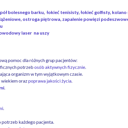
pół bolesnego barku
,
łokieć tenisisty
,
łokieć golfisty
,
kolano
iążeniowe
,
ostroga piętrowa
,
zapalenie powięzi podeszwow
hu
łowodowy laser na uszy
ową pomoc dla różnych grup pacjentów:
yficznych potrzeb
osób aktywnych fizycznie
.
jąca organizm w tym wyjątkowym czasie.
z wiekiem oraz
poprawa jakości życia
.
mi
.
mi
.
o potrzeb każdego pacjenta.