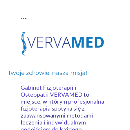
---
Twoje zdrowie, nasza misja!
- fizjoterapia
legionowo, rehabilitacja legionowo
Gabinet Fizjoterapii i
Osteopatii VERVAMED
to
miejsce, w którym
profesjonalna
fizjoterapia
spotyka się z
zaawansowanymi metodami
leczenia i
indywidualnym
podejściem do każdego