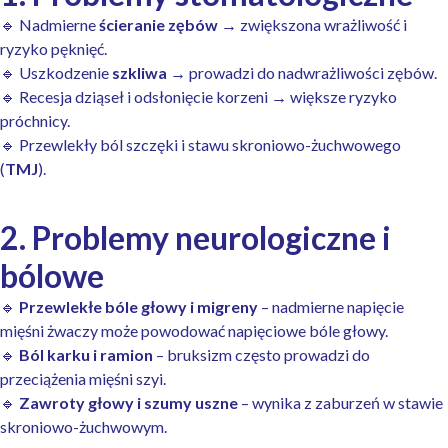
🔹 Nadmierne
ścieranie zębów
→ zwiększona wrażliwość i
ryzyko pęknięć.
🔹 Uszkodzenie
szkliwa
→ prowadzi do nadwrażliwości zębów.
🔹 Recesja dziąseł i odsłonięcie korzeni → większe ryzyko
próchnicy.
🔹 Przewlekły ból szczęki i stawu skroniowo-żuchwowego
(
TMJ
).
2. Problemy neurologiczne i
bólowe
🔹
Przewlekłe bóle głowy i migreny
– nadmierne napięcie
mięśni żwaczy może powodować napięciowe bóle głowy.
🔹
Ból karku i ramion
– bruksizm często prowadzi do
przeciążenia mięśni szyi.
🔹
Zawroty głowy i szumy uszne
– wynika z zaburzeń w stawie
skroniowo-żuchwowym.