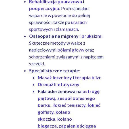
Rehabilitacja pourazowa
i
pooperacyjna
: Profesjonalne
wsparcie w powrocie do pełnej
sprawności, także po
urazach
sportowych
i
złamaniach
.
Osteopatia na migreny i
bruksizm
:
Skuteczne metody w walce z
napięciowymi
bólami głowy
oraz
schorzeniami związanymi z napięciem
szczęki.
Specjalistyczne terapie
:
Masaż leczniczy
i
terapia blizn
Drenaż limfatyczny
Fala uderzeniowa na
ostrogę
piętową
,
zespół bolesnego
barku
,
łokieć tenisisty
,
łokieć
golfisty
,
kolano
skoczka
,
kolano
biegacza
,
zapalenie ścięgna