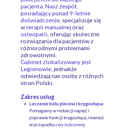
pacjenta
.
Nasz zespół,
posiadający ponad 9-letnie
doświadczenie
, specjalizuje się
w
terapii manualnej
oraz
osteopatii
, oferując skuteczne
rozwiązania dla pacjentów z
różnorodnymi problemami
zdrowotnymi.
Gabinet zlokalizowany jest
Legionowie
, jednakże
odwiedzają nas osoby z różnych
stron Polski.
Zakres usług
Leczenie bólu pleców i kręgosłupa
:
Pomagamy w redukcji napięć i
poprawie funkcji kręgosłupa, również
w przypadku
rwy kulszowe
j.