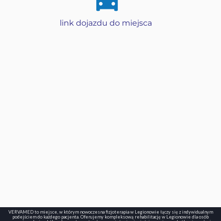
link dojazdu do miejsca
VERVAMED to miejsce, w którym nowoczesna fizjoterapia w Legionowie łączy się z indywidualnym
podejściem do każdego pacjenta. Oferujemy kompleksową rehabilitację w Legionowie dla osób