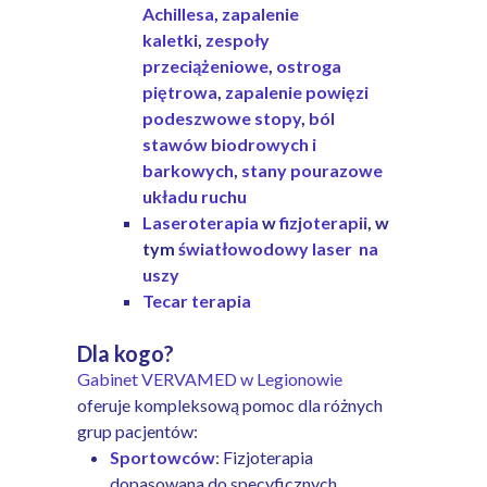
Achillesa
,
zapalenie
kaletki
,
zespoły
przeciążeniowe
,
ostroga
piętrowa
,
zapalenie powięzi
podeszwowe stopy
,
ból
stawów biodrowych i
barkowych
,
stany pourazowe
układu ruchu
Laseroterapia
w
fizjoterapii
, w
tym
światłowodowy laser na
uszy
Tecar terapia
Dla kogo?
Gabinet VERVAMED w Legionowie
oferuje kompleksową pomoc dla różnych
grup pacjentów:
Sportowców
: Fizjoterapia
dopasowana do specyficznych