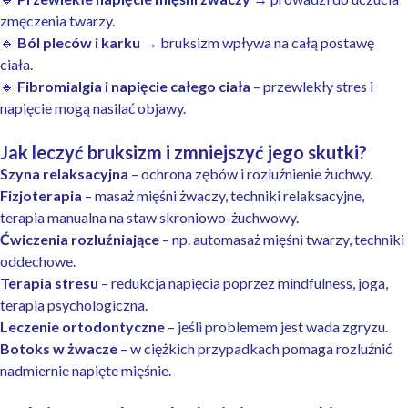
zmęczenia twarzy.
🔹
Ból pleców i karku
→ bruksizm wpływa na całą postawę
ciała.
🔹
Fibromialgia i napięcie całego ciała
– przewlekły stres i
napięcie mogą nasilać objawy.
Jak leczyć bruksizm i zmniejszyć jego skutki?
Szyna relaksacyjna
– ochrona zębów i rozluźnienie żuchwy.
Fizjoterapia
– masaż mięśni żwaczy, techniki relaksacyjne,
terapia manualna na staw skroniowo-żuchwowy.
Ćwiczenia rozluźniające
– np. automasaż mięśni twarzy, techniki
oddechowe.
Terapia stresu
– redukcja napięcia poprzez mindfulness, joga,
terapia psychologiczna.
Leczenie ortodontyczne
– jeśli problemem jest wada zgryzu.
Botoks w żwacze
– w ciężkich przypadkach pomaga rozluźnić
nadmiernie napięte mięśnie.