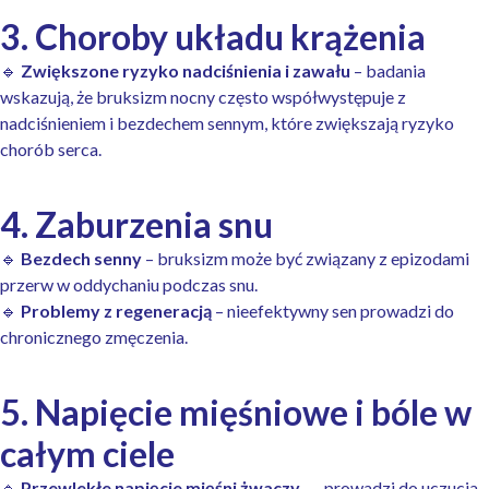
3. Choroby układu krążenia
🔹
Zwiększone ryzyko nadciśnienia i zawału
– badania
wskazują, że bruksizm nocny często współwystępuje z
nadciśnieniem i bezdechem sennym, które zwiększają ryzyko
chorób serca.
4. Zaburzenia snu
🔹
Bezdech senny
– bruksizm może być związany z epizodami
przerw w oddychaniu podczas snu.
🔹
Problemy z regeneracją
– nieefektywny sen prowadzi do
chronicznego zmęczenia.
5. Napięcie mięśniowe i bóle w
całym ciele
🔹
Przewlekłe napięcie mięśni żwaczy
→ prowadzi do uczucia