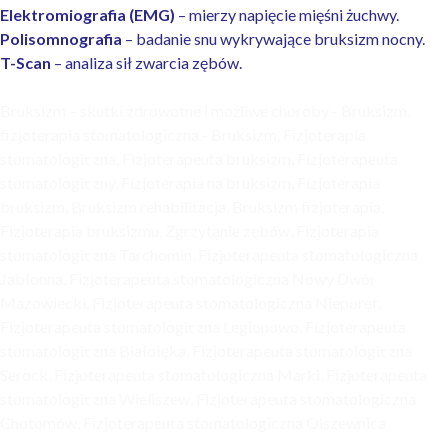
Elektromiografia (EMG)
– mierzy napięcie mięśni żuchwy.
Polisomnografia
– badanie snu wykrywające bruksizm nocny.
T-Scan
– analiza sił zwarcia zębów.
Bruksizm – skutki zdrowotne i możliwe choroby - Bruksizm,
fizjoterapia stomatologiczna - Bruksizm, Fizjoterapia
stomatologiczna, Fizjoterapeuta bruksizm, Fizjoterapeuta
stomatologiczny, Fizjoterapia na bruksizm, Fizjoterapia
bruksizm, Bruksizm rehabilitacja, Bruksizm fizjoterapia,
Fizjoterapia bruksizmu, Zgrzytanie zębów, Fizjoterapia
stomatologiczna Tarchomin, Fizjoterapeuta stomatologiczna
Jabłonna, Fizjoterapeuta stomatologiczna Nowy Dwór
Mazowiecki, Fizjoterapeuta stomatologiczna Nieporęt,
Fizjoterapeuta stomatologiczna Legionowo, Fizjoterapeuta
stomatologiczna Białołęka, Fizjoterapeuta stomatologiczna
Serock, Fizjoterapeuta stomatologiczna Marki, Fizjoterapeuta
stomatologiczna Wieliszew, Fizjoterapeuta stomatologiczna
Chotomów, Fizjoterapeuta stomatologiczna Olszewnica