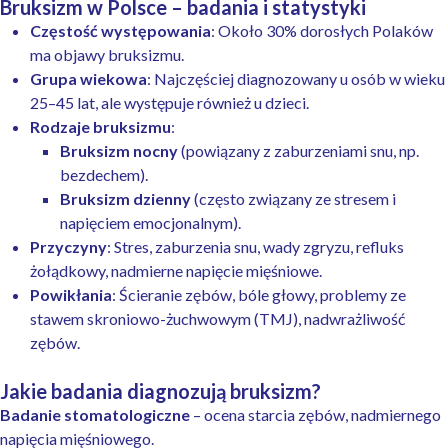
Bruksizm w Polsce – badania i statystyki
Częstość występowania
: Około 30% dorosłych Polaków
ma objawy bruksizmu.
Grupa wiekowa
: Najczęściej diagnozowany u osób w wieku
25–45 lat, ale występuje również u dzieci.
Rodzaje bruksizmu
:
Bruksizm nocny
(powiązany z zaburzeniami snu, np.
bezdechem).
Bruksizm dzienny
(często związany ze stresem i
napięciem emocjonalnym).
Przyczyny
: Stres, zaburzenia snu, wady zgryzu, refluks
żołądkowy, nadmierne napięcie mięśniowe.
Powikłania
: Ścieranie zębów, bóle głowy, problemy ze
stawem skroniowo-żuchwowym (TMJ), nadwrażliwość
zębów.
Jakie badania diagnozują bruksizm?
Badanie stomatologiczne
– ocena starcia zębów, nadmiernego
napięcia mięśniowego.